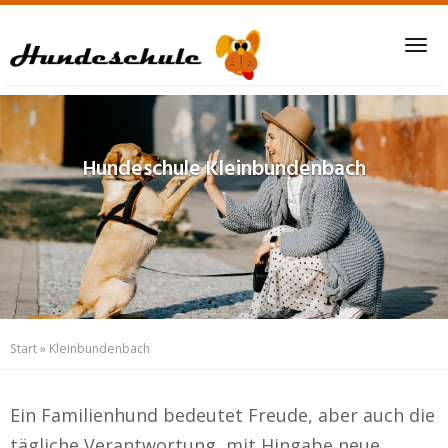
Skip
to
Tog
main
nav
content
Hundeschule
Kleinbundenbach
Start
»
Kleinbundenbach
Ein Familienhund bedeutet Freude, aber auch die
tägliche Verantwortung, mit Hingabe neue