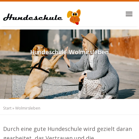
Skip
to
Tog
main
nav
content
Hundeschule
Wolmirsleben
Start
»
Wolmirsleben
Durch eine gute Hundeschule wird gezielt daran
gearbeitet, das Vertrauen und die