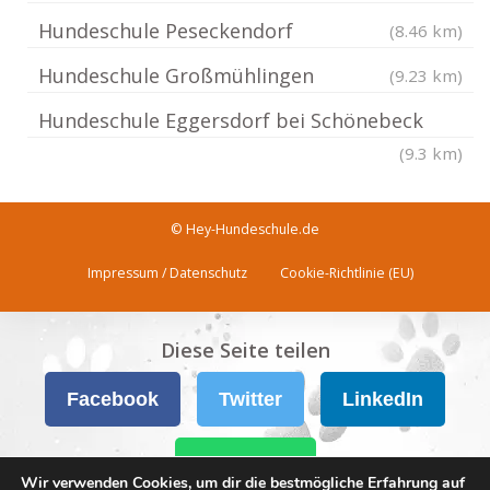
Hundeschule Peseckendorf
(8.46 km)
Hundeschule Großmühlingen
(9.23 km)
Hundeschule Eggersdorf bei Schönebeck
(9.3 km)
© Hey-Hundeschule.de
Impressum / Datenschutz
Cookie-Richtlinie (EU)
Diese Seite teilen
Facebook
Twitter
LinkedIn
WhatsApp
Wir verwenden Cookies, um dir die bestmögliche Erfahrung auf