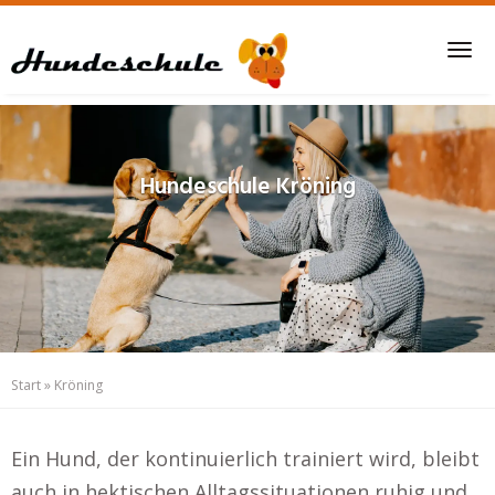
Skip
to
Tog
main
nav
content
Hundeschule
Kröning
Start
»
Kröning
Ein Hund, der kontinuierlich trainiert wird, bleibt
auch in hektischen Alltagssituationen ruhig und