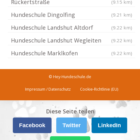
Rückertstraße
(9.15 km)
Hundeschule Dingolfing
(9.21 km)
Hundeschule Landshut Altdorf
(9.22 km)
Hundeschule Landshut Wegleiten
(9.22 km)
Hundeschule Marklkofen
(9.22 km)
© Hey-Hundeschule.de
Impressum / Datenschutz
Cookie-Richtlinie (EU)
Diese Seite teilen
Facebook
Twitter
LinkedIn