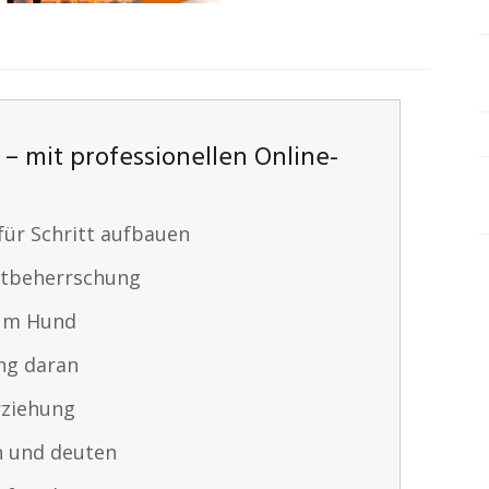
– mit professionellen Online-
ür Schritt aufbauen
stbeherrschung
zum Hund
ng daran
rziehung
n und deuten