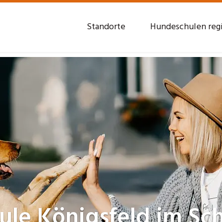
Standorte
Hundeschulen reg
ule
Königsfeld im S