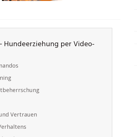
– Hundeerziehung per Video-
mandos
ining
stbeherrschung
und Vertrauen
Verhaltens