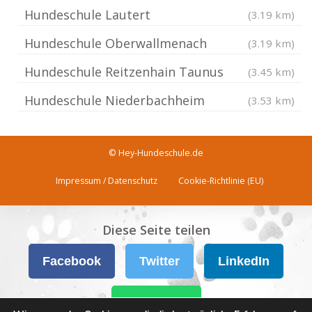
Hundeschule Lautert
(3.19 km)
Hundeschule Oberwallmenach
(3.19 km)
Hundeschule Reitzenhain Taunus
(3.45 km)
Hundeschule Niederbachheim
(3.53 km)
© Hey-Hundeschule.de
Impressum / Datenschutz
Cookie-Richtlinie (EU)
Diese Seite teilen
Facebook
Twitter
LinkedIn
WhatsApp