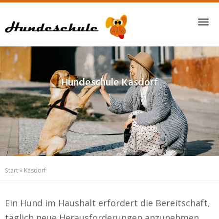
Skip
to
Tog
main
nav
content
Hundeschule
Kasdorf
Start
»
Kasdorf
Ein Hund im Haushalt erfordert die Bereitschaft,
täglich neue Herausforderungen anzunehmen