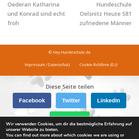
Oederan Katharina
Hundeschule
und Konrad sind echt
Oelsnitz Heute 581
froh
zufriedene Männer
© Hey-Hundeschule.de
Impressum / Datenschutz
Cookie-Richtlinie (EU)
Diese Seite teilen
Facebook
Twitter
LinkedIn
WhatsApp
Wir verwenden Cookies, um dir die bestmögliche Erfahrung auf
unserer Website zu bieten.
You can find out more about which cookies we are using or