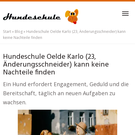
Skip
to
Tog
main
nav
content
Start
»
Blog
»
Hundeschule Oelde Karlo (23, Änderungsschneider) kann
keine Nachteile finden
Hundeschule Oelde Karlo (23,
Änderungsschneider) kann keine
Nachteile finden
Ein Hund erfordert Engagement, Geduld und die
Bereitschaft, täglich an neuen Aufgaben zu
wachsen.