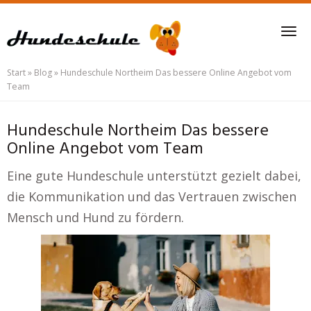
Skip
to
Tog
main
nav
content
Start
»
Blog
»
Hundeschule Northeim Das bessere Online Angebot vom
Team
Hundeschule Northeim Das bessere
Online Angebot vom Team
Eine gute Hundeschule unterstützt gezielt dabei,
die Kommunikation und das Vertrauen zwischen
Mensch und Hund zu fördern.