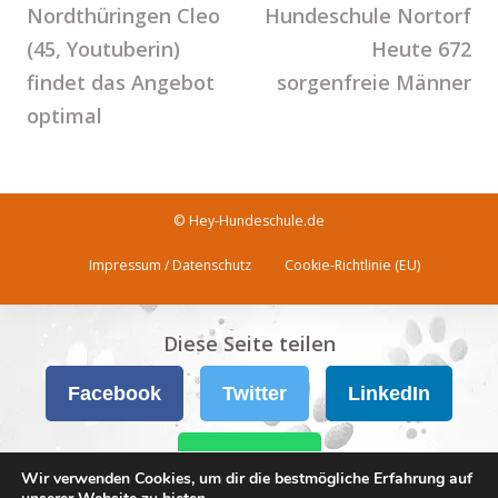
Nordthüringen Cleo
Hundeschule Nortorf
(45, Youtuberin)
Heute 672
findet das Angebot
sorgenfreie Männer
optimal
© Hey-Hundeschule.de
Impressum / Datenschutz
Cookie-Richtlinie (EU)
Diese Seite teilen
Facebook
Twitter
LinkedIn
WhatsApp
Wir verwenden Cookies, um dir die bestmögliche Erfahrung auf