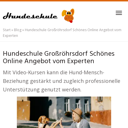
Skip
to
Tog
main
nav
content
Start
»
Blog
»
Hundeschule Großröhrsdorf Schönes Online Angebot vom
Experten
Hundeschule Großröhrsdorf Schönes
Online Angebot vom Experten
Mit Video-Kursen kann die Hund-Mensch-
Beziehung gestärkt und zugleich professionelle
Unterstützung genutzt werden.