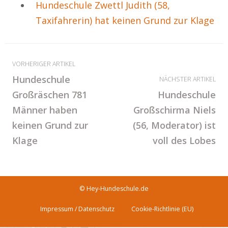
Hundeschule Zwettl Judith (58,
Taxifahrerin) hat keinen Grund zur Klage
VORHERIGER ARTIKEL
Hundeschule
NÄCHSTER ARTIKEL
Großräschen 781
Hundeschule
Männer haben
Großschirma Niels
keinen Grund zur
(56, Moderator) ist
Klage
voll des Lobes
© Hey-Hundeschule.de
Impressum / Datenschutz
Cookie-Richtlinie (EU)