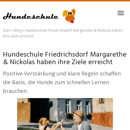
Skip
to
Tog
main
nav
content
Start
»
Blog
»
Hundeschule Friedrichsdorf Margarethe & Nickolas haben
ihre Ziele erreicht
Hundeschule Friedrichsdorf Margarethe
& Nickolas haben ihre Ziele erreicht
Positive Verstärkung und klare Regeln schaffen
die Basis, die Hunde zum schnellen Lernen
brauchen.