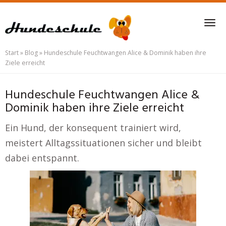
Skip
to
Tog
main
nav
content
Start
»
Blog
»
Hundeschule Feuchtwangen Alice & Dominik haben ihre
Ziele erreicht
Hundeschule Feuchtwangen Alice &
Dominik haben ihre Ziele erreicht
Ein Hund, der konsequent trainiert wird,
meistert Alltagssituationen sicher und bleibt
dabei entspannt.