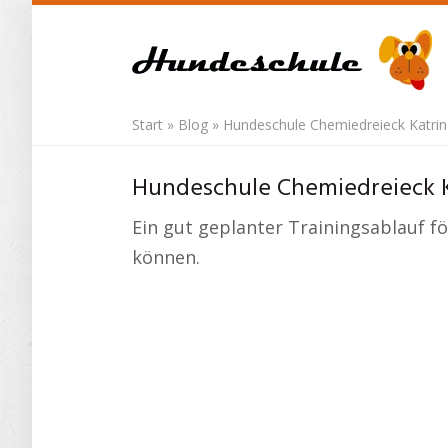
Skip
to
main
content
Start
»
Blog
»
Hundeschule Chemiedreieck Katrin 
Hundeschule Chemiedreieck Ka
Ein gut geplanter Trainingsablauf fö
können.