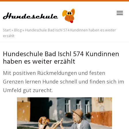
Skip
to
Tog
main
nav
content
Start
»
Blog
»
Hundeschule Bad Ischl 574 Kundinnen haben es weiter
erzählt
Hundeschule Bad Ischl 574 Kundinnen
haben es weiter erzählt
Mit positiven Rückmeldungen und festen
Grenzen lernen Hunde schnell und finden sich im
Umfeld gut zurecht.