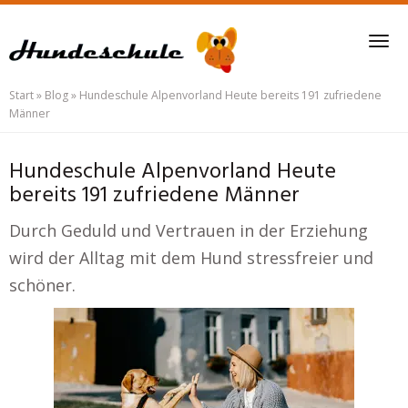
Skip
to
Tog
main
nav
content
Start
»
Blog
»
Hundeschule Alpenvorland Heute bereits 191 zufriedene
Männer
Hundeschule Alpenvorland Heute
bereits 191 zufriedene Männer
Durch Geduld und Vertrauen in der Erziehung
wird der Alltag mit dem Hund stressfreier und
schöner.